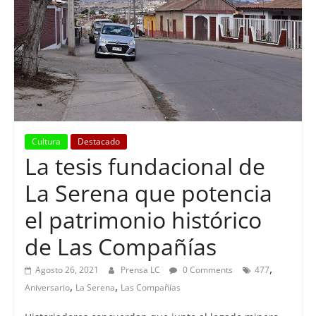
Cultura
Destacado
La tesis fundacional de
La Serena que potencia
el patrimonio histórico
de Las Compañías
,
Agosto 26, 2021
Prensa LC
0 Comments
477
,
,
Aniversario
La Serena
Las Compañías