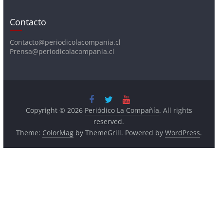
Contacto@periodicolacompania.cl
Prensa@periodicolacompania.cl
Copyright © 2026
Periódico La Compañía
. All rights
reserved.
Theme:
ColorMag
by ThemeGrill. Powered by
WordPress
.