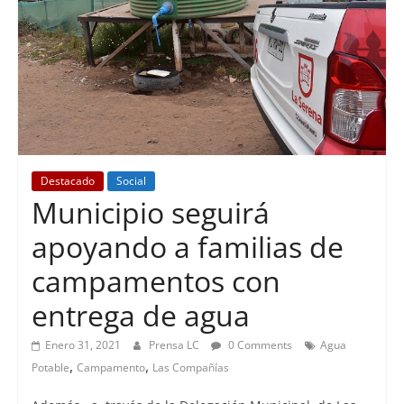
Destacado
Social
Municipio seguirá
apoyando a familias de
campamentos con
entrega de agua
Enero 31, 2021
Prensa LC
0 Comments
Agua
,
,
Potable
Campamento
Las Compañías