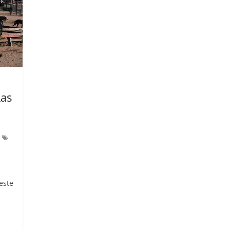
Las
este