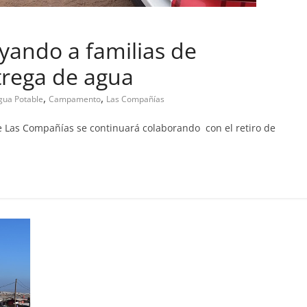
yando a familias de
l
rega de agua
pa abandono de casa
,
,
gua Potable
Campamento
Las Compañías
2019
Prensa LC
0
 Las Compañías se continuará colaborando con el retiro de