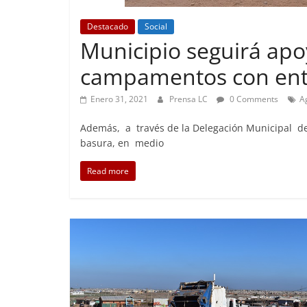
Destacado
Social
Municipio seguirá apo
Foco Vecina
campamentos con ent
Preocu
Enero 31, 2021
Prensa LC
0 Comments
A
Abril 26, 
Además, a través de la Delegación Municipal de
basura, en medio
Read more