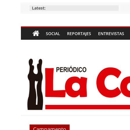
Skip
Latest:
to
content
Periódico
SOCIAL
REPORTAJES
ENTREVISTAS
La
Compañía
Periódico
de
las
Compañías
Campamento