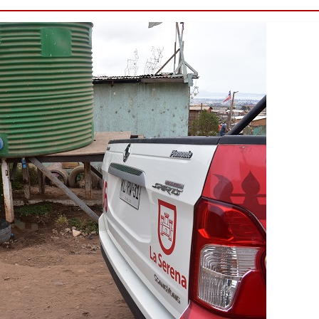
Destacado
Foco Vecinal
Municipio realiza li
en microbasural
Junio 14, 2020
Prensa LC