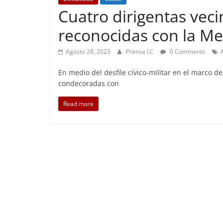
Cuatro dirigentas vec
reconocidas con la Me
Foco Veci
Agosto 28, 2023
Prensa LC
0 Comments
Preoc
En medio del desfile cívico-militar en el marco de
Abril 26
condecoradas con
Read more