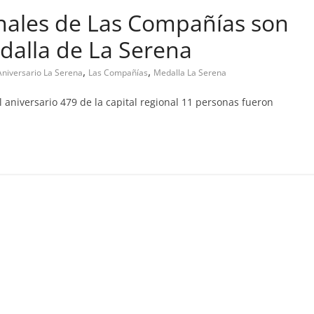
inales de Las Compañías son
dalla de La Serena
nal
,
,
Aniversario La Serena
Las Compañías
Medalla La Serena
upa abandono de casa
l aniversario 479 de la capital regional 11 personas fueron
, 2019
Prensa LC
0