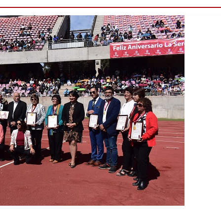
Destacado
Foco Vecinal
Municipio realiza l
en microbasural
Junio 14, 2020
Prensa LC