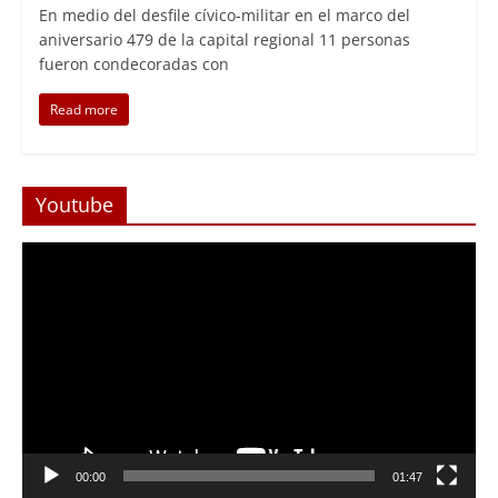
En medio del desfile cívico-militar en el marco del
aniversario 479 de la capital regional 11 personas
fueron condecoradas con
Read more
Youtube
Reproductor
de
Video
Foco Vecinal
Abren arteria clave en Viña del 
00:00
01:47