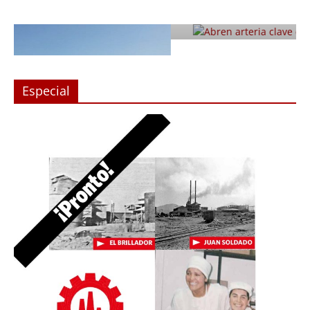
con Monjitas
Julio 12, 2019
Prensa LC
0
Especial
n