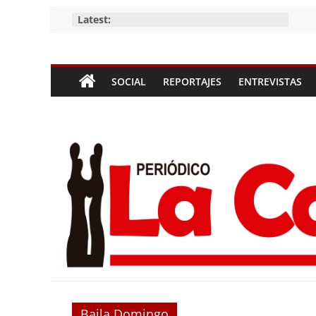
Skip
Latest:
to
content
Periódico
SOCIAL
REPORTAJES
ENTREVISTAS
La
Compañía
Periódico
de
las
Compañías
Baila Domingo