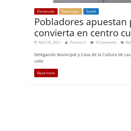
Destacado
Reportajes
Social
Pobladores apuestan 
Foco Ve
convierta en centro cu
Preo
Abril 26, 2021
Prensa LC
0 Comments
Ba
Abril 2
Delegación Municipal y Casa de la Cultura de Las
calle
Read more