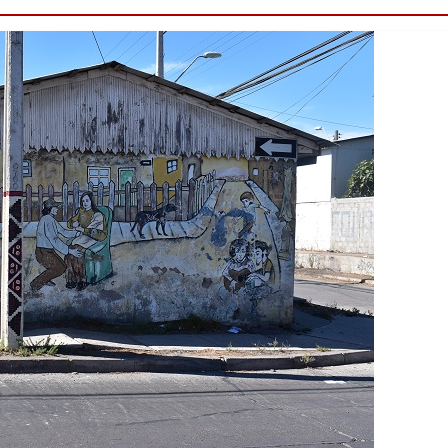
Destacado
Foco Vecinal
Municipio realiza 
en microbasural
Junio 14, 2020
Prensa LC