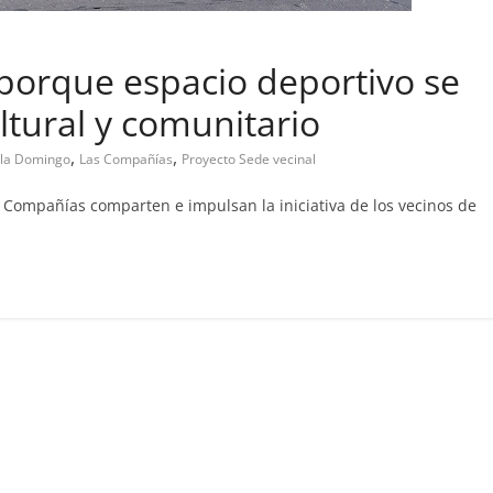
porque espacio deportivo se
cinal
ltural y comunitario
cupa abandono de casa
,
,
ila Domingo
Las Compañías
Proyecto Sede vecinal
6, 2019
Prensa LC
0
 Compañías comparten e impulsan la iniciativa de los vecinos de