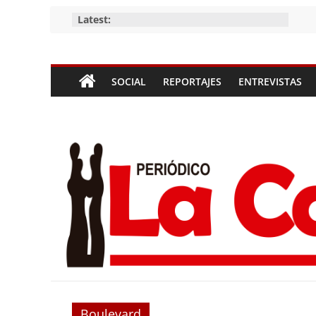
Skip
Latest:
to
content
Periódico
SOCIAL
REPORTAJES
ENTREVISTAS
La
Compañía
Periódico
de
las
Compañías
Boulevard