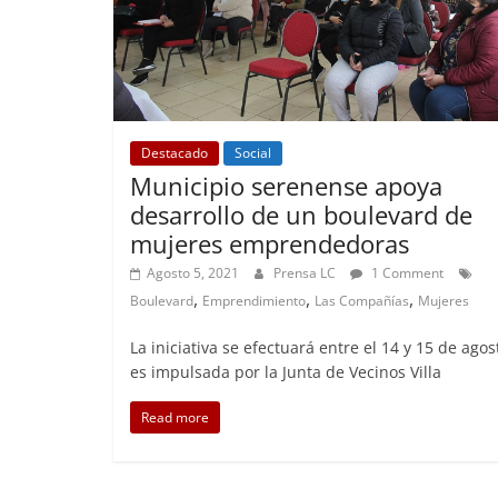
Destacado
Social
Municipio serenense apoya
desarrollo de un boulevard de
mujeres emprendedoras
Agosto 5, 2021
Prensa LC
1 Comment
,
,
,
Boulevard
Emprendimiento
Las Compañías
Mujeres
La iniciativa se efectuará entre el 14 y 15 de ago
es impulsada por la Junta de Vecinos Villa
Read more