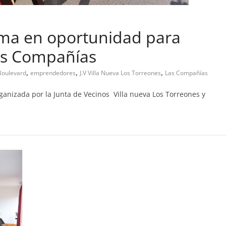
rma en oportunidad para
s Compañías
pa abandono de casa
,
,
,
Boulevard
emprendedores
J.V Villa Nueva Los Torreones
Las Compañías
019
Prensa LC
0
anizada por la Junta de Vecinos Villa nueva Los Torreones y