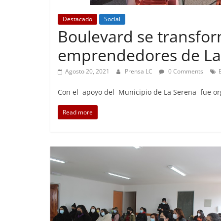
Destacado
Social
Boulevard se transfo
Foco Vecinal
emprendedores de La
Preocu
Agosto 20, 2021
Prensa LC
0 Comments
Abril 26, 2
Con el apoyo del Municipio de La Serena fue org
Read more