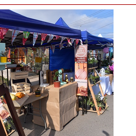
Destacado
Foco Vecinal
Municipio realiza lim
en microbasural
Junio 14, 2020
Prensa LC
0