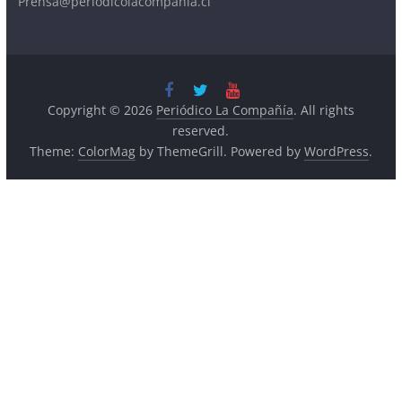
Copyright © 2026
Periódico La Compañía
. All rights
reserved.
Theme:
ColorMag
by ThemeGrill. Powered by
WordPress
.