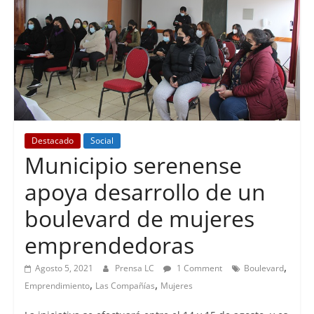
Destacado
Social
Municipio serenense
apoya desarrollo de un
boulevard de mujeres
emprendedoras
,
Agosto 5, 2021
Prensa LC
1 Comment
Boulevard
,
,
Emprendimiento
Las Compañías
Mujeres