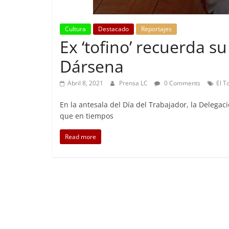
Cultura
Destacado
Reportajes
Ex ‘tofino’ recuerda s
Foco Vecinal
Preocu
Dársena
Abril 26, 2
Abril 8, 2021
Prensa LC
0 Comments
El T
En la antesala del Día del Trabajador, la Delega
que en tiempos
Read more