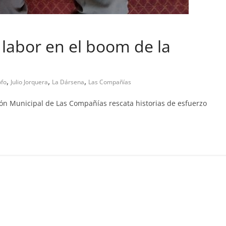
u labor en el boom de la
pa abandono de casa
019
Prensa LC
0
,
,
,
ofo
Julio Jorquera
La Dársena
Las Compañías
ción Municipal de Las Compañías rescata historias de esfuerzo