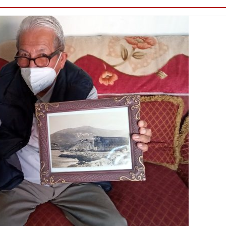
Destacado
Foco Vecinal
Municipio realiza lim
en microbasural
Junio 14, 2020
Prensa LC
0