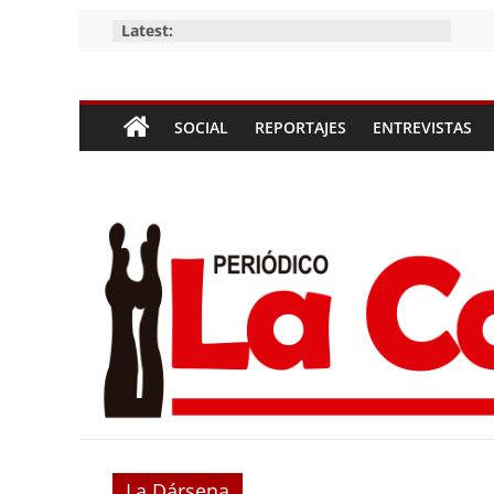
Skip
Latest:
to
content
Periódico
SOCIAL
REPORTAJES
ENTREVISTAS
La
Compañía
Periódico
de
las
Compañías
La Dársena