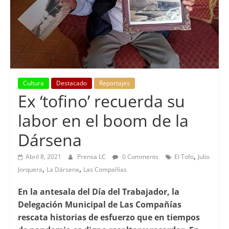
Cultura
Destacado
Reportajes
Ex ‘tofino’ recuerda su
labor en el boom de la
Dársena
,
Abril 8, 2021
Prensa LC
0 Comments
El Tofo
Julio
,
,
Jorquera
La Dársena
Las Compañías
En la antesala del Día del Trabajador, la
Delegación Municipal de Las Compañías
rescata historias de esfuerzo que en tiempos