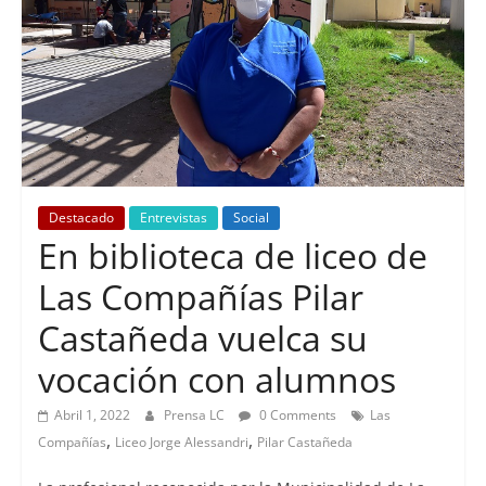
Destacado
Entrevistas
Social
En biblioteca de liceo de
Las Compañías Pilar
Castañeda vuelca su
vocación con alumnos
Abril 1, 2022
Prensa LC
0 Comments
Las
,
,
Compañías
Liceo Jorge Alessandri
Pilar Castañeda