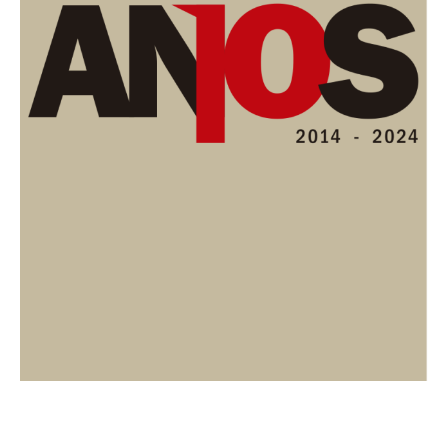
Contacto
Contacto@periodicolacompania.cl
Prensa@periodicolacompania.cl