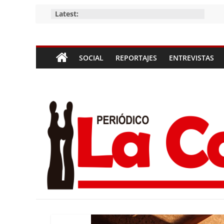
Skip
Latest:
to
content
Periódico
SOCIAL
REPORTAJES
ENTREVISTAS
La
Compañía
Periódico
de
las
Compañías