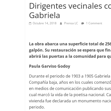
Dirigentes vecinales 
Gabriela
Foco Vecinal
Octubre 14, 2018
Prensa LC
1 Comment
Preocupa 
Abril 26, 2019
La obra abarca una superficie total de 25
galpón. Su restauración se espera que fina
abrirá las puertas a la comunidad para 
Paula Garviso Godoy
Durante el periodo de 1903 a 1905 Gabriela M
Compañía baja, años en los cuales comenz
en medios de comunicación publicando sus pr
cual marcó la vida de la poetisa nacional. 
vivienda fue declarada un monumento nacio
periodo.