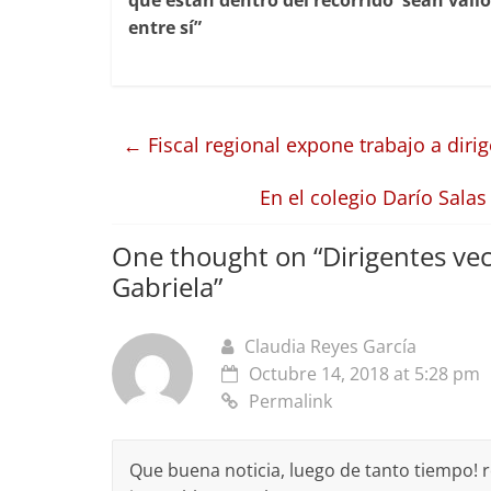
que están dentro del recorrido sean val
entre sí”
←
Fiscal regional expone trabajo a dir
En el colegio Darío Sala
One thought on “
Dirigentes ve
Gabriela
”
Claudia Reyes García
Octubre 14, 2018 at 5:28 pm
Permalink
Que buena noticia, luego de tanto tiempo! 