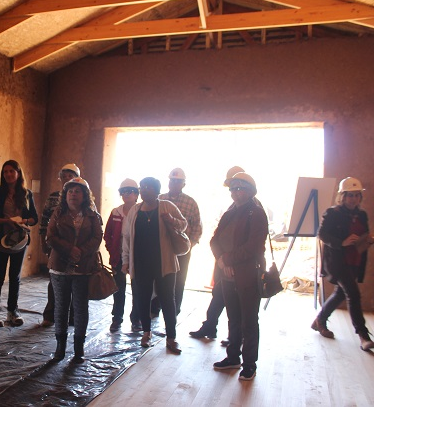
Destacado
Foco Vecinal
Municipio realiza limpie
en microbasural
Junio 14, 2020
Prensa LC
0