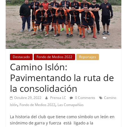
Destacado
Fondo de Medios 2022
Reportajes
Camino Islón:
Pavimentando la ruta de
la consolidación
Octubre 29, 2022
Prensa LC
0 Comments
Camino
,
,
Islón
Fondo de Medios 2022
Las Comapañías
La historia del club que tiene como símbolo un león en
sinónimo de garra y fuerza está ligado a la