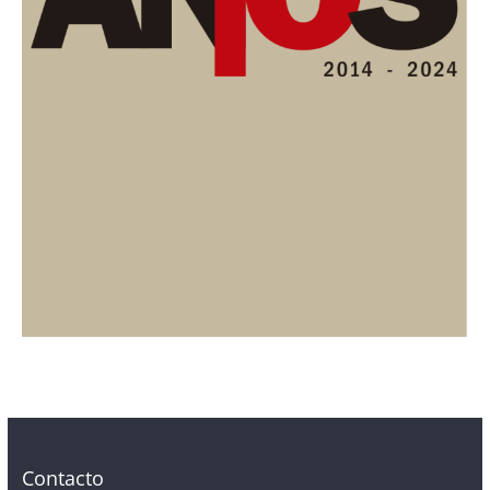
Contacto
Contacto@periodicolacompania.cl
Prensa@periodicolacompania.cl