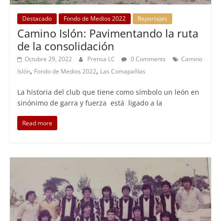
Destacado
Fondo de Medios 2022
Reportajes
Camino Islón: Pavimentando la ruta
de la consolidación
Octubre 29, 2022
Prensa LC
0 Comments
Camino
,
,
Islón
Fondo de Medios 2022
Las Comapañías
La historia del club que tiene como símbolo un león en
sinónimo de garra y fuerza está ligado a la
Read more