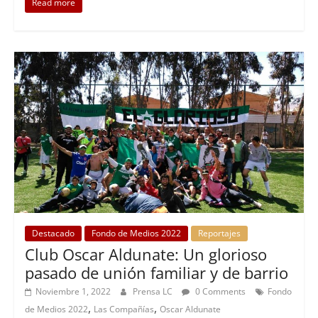
Read more
Destacado
Fondo de Medios 2022
Reportajes
Club Oscar Aldunate: Un glorioso
pasado de unión familiar y de barrio
Noviembre 1, 2022
Prensa LC
0 Comments
Fondo
,
,
de Medios 2022
Las Compañías
Oscar Aldunate