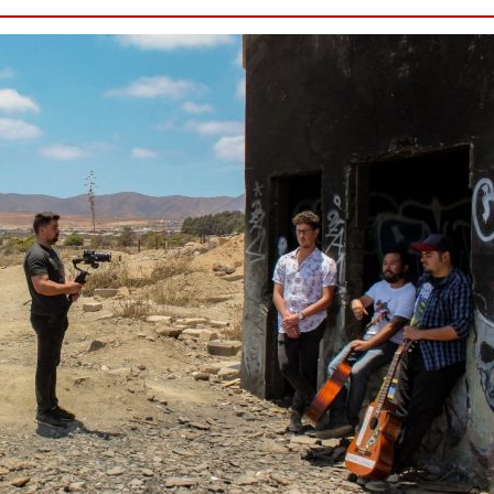
Destacado
Foco Vecinal
Municipio realiza limpie
en microbasural
Junio 14, 2020
Prensa LC
0