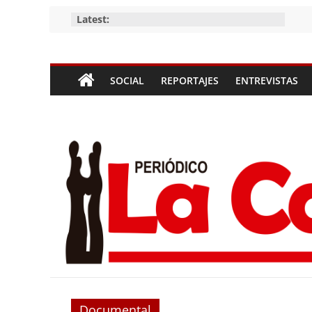
Skip
Latest:
to
content
Periódico
SOCIAL
REPORTAJES
ENTREVISTAS
La
Compañía
Periódico
de
las
Compañías
Documental