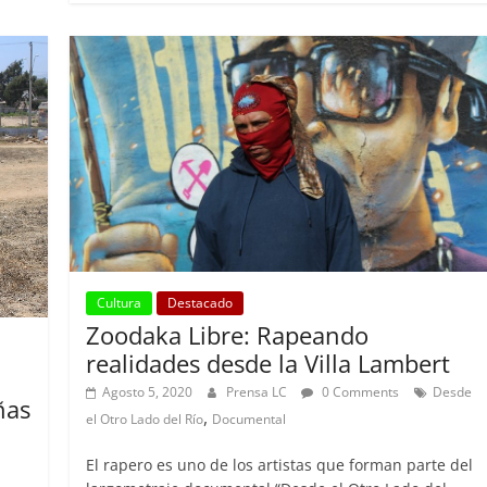
Cultura
Destacado
Zoodaka Libre: Rapeando
realidades desde la Villa Lambert
Agosto 5, 2020
Prensa LC
0 Comments
Desde
ñas
,
el Otro Lado del Río
Documental
El rapero es uno de los artistas que forman parte del