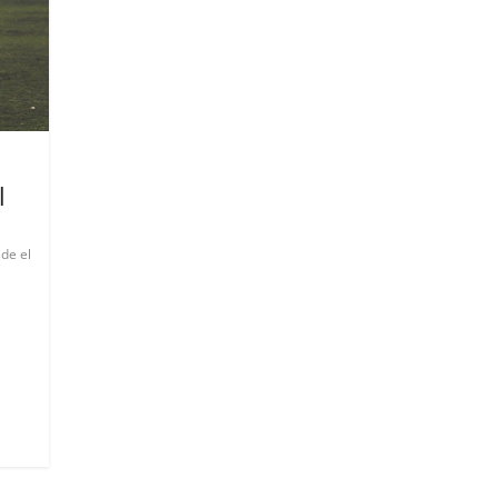
l
de el
l