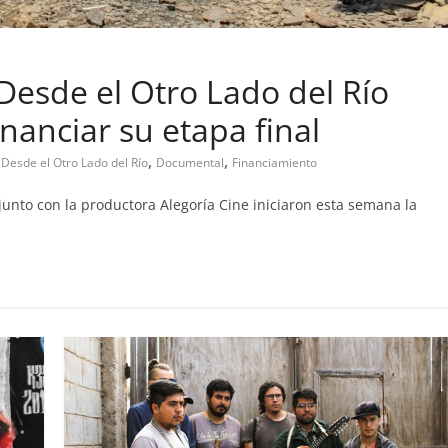
esde el Otro Lado del Río
bandono de casa
nanciar su etapa final
Prensa LC
0
,
,
Desde el Otro Lado del Río
Documental
Financiamiento
unto con la productora Alegoría Cine iniciaron esta semana la