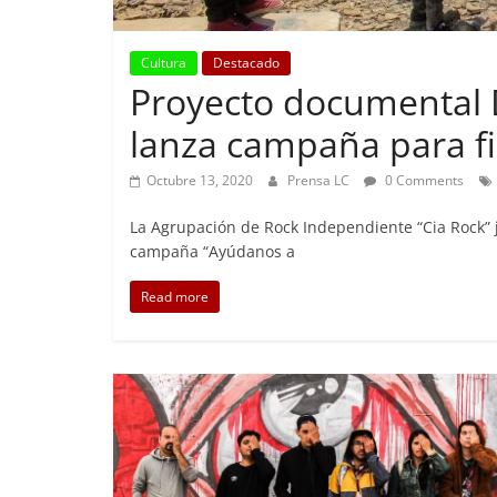
Cultura
Destacado
Proyecto documental D
Foco Vecinal
Preocupa a
lanza campaña para fi
Abril 26, 2019
Octubre 13, 2020
Prensa LC
0 Comments
La Agrupación de Rock Independiente “Cia Rock” j
campaña “Ayúdanos a
Read more