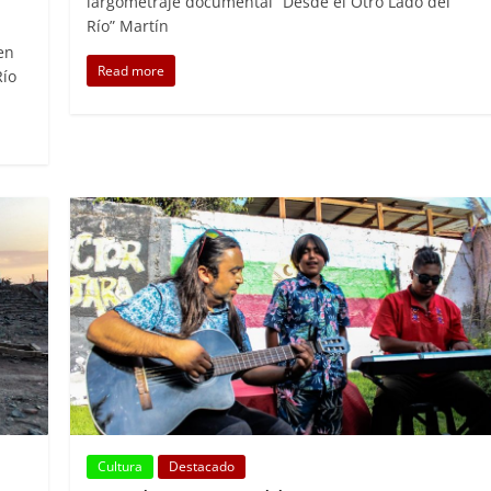
largometraje documental “Desde el Otro Lado del
Río” Martín
en
Read more
Río
Cultura
Destacado