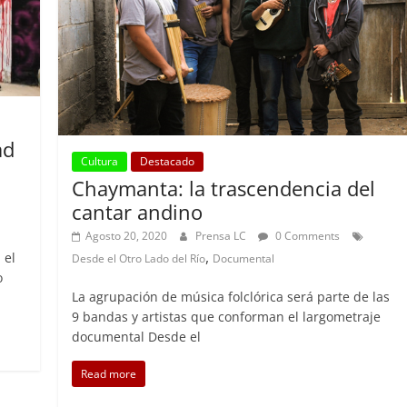
ad
Cultura
Destacado
Chaymanta: la trascendencia del
cantar andino
Agosto 20, 2020
Prensa LC
0 Comments
,
 el
Desde el Otro Lado del Río
Documental
o
La agrupación de música folclórica será parte de las
9 bandas y artistas que conforman el largometraje
documental Desde el
Read more