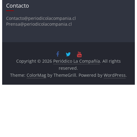
Contacto@periodicolacompania.cl
Prensa@periodicolacompania.cl
Copyright © 2026
Periódico La Compañía
. All rights
reserved.
Theme:
ColorMag
by ThemeGrill. Powered by
WordPress
.