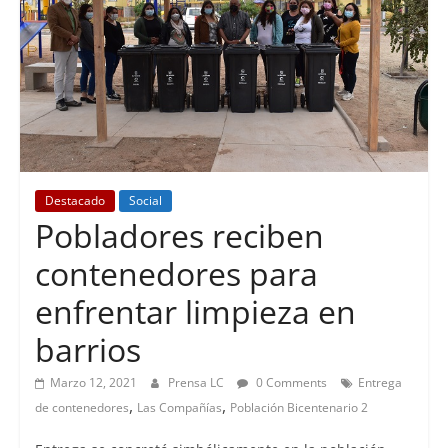
Destacado
Social
Pobladores reciben
contenedores para
enfrentar limpieza en
barrios
Marzo 12, 2021
Prensa LC
0 Comments
Entrega
,
,
de contenedores
Las Compañías
Población Bicentenario 2