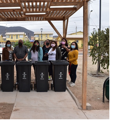
Destacado
Foco Vecinal
Municipio realiza limpiez
en microbasural
Junio 14, 2020
Prensa LC
0