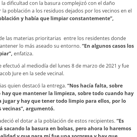
 la dificultad con la basura complejizó con el daño
 la población a los residuos dejados por los vecinos en el
población y había que limpiar constantemente”,
de las materias prioritarias entre los residentes donde
antener lo más aseado su entorno.
“En algunos casos los
piar”,
enfatiza.
 efectuó al mediodía del lunes 8 de marzo de 2021 y fue
cob Jure en la sede vecinal.
rias quien destacó la entrega.
“Nos hacía falta, sobre
o hay que mantener la limpieza, sobre todo cuando hay
 jugar y hay que tener todo limpio para ellos, por lo
 vecinas”, argumentó.
eció el dotar a la población de estos recipientes.
“Es
á sacando la basura en bolsas, pero ahora lo haremos
palidad y que para mí fue una sorpresa y hay que