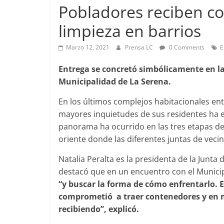
Pobladores reciben c
limpieza en barrios
Foco Vecinal
Marzo 12, 2021
Prensa LC
0 Comments
E
Preocupa a
Entrega se concretó simbólicamente en la
Abril 26, 2019
Municipalidad de La Serena.
En los últimos complejos habitacionales en
mayores inquietudes de sus residentes ha es
panorama ha ocurrido en las tres etapas de
oriente donde las diferentes juntas de veci
Natalia Peralta es la presidenta de la Junta 
destacó que en un encuentro con el Municip
“y buscar la forma de cómo enfrentarlo. E
comprometió a traer contenedores y en m
recibiendo”, explicó.