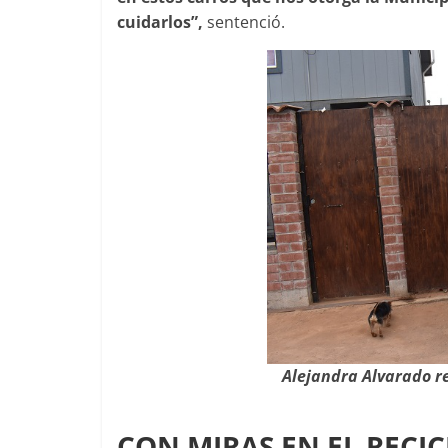
cuidarlos”,
sentenció.
Alejandra Alvarado re
CON MIRAS EN EL RECIC