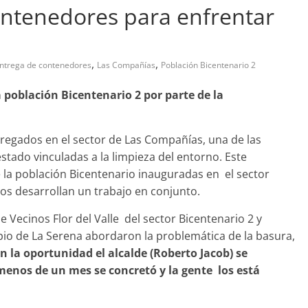
ontenedores para enfrentar
,
,
ntrega de contenedores
Las Compañías
Población Bicentenario 2
bandono de casa
 población Bicentenario 2 por parte de la
Prensa LC
0
tregados en el sector de Las Compañías, una de las
tado vinculadas a la limpieza del entorno. Este
 la población Bicentenario inauguradas en el sector
nos desarrollan un trabajo en conjunto.
de Vecinos Flor del Valle del sector Bicentenario 2 y
io de La Serena abordaron la problemática de la basura,
n la oportunidad el alcalde (Roberto Jacob) se
enos de un mes se concretó y la gente los está