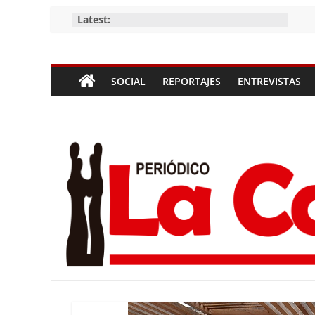
Skip
Latest:
to
content
Periódico
SOCIAL
REPORTAJES
ENTREVISTAS
La
Compañía
Periódico
de
las
Compañías