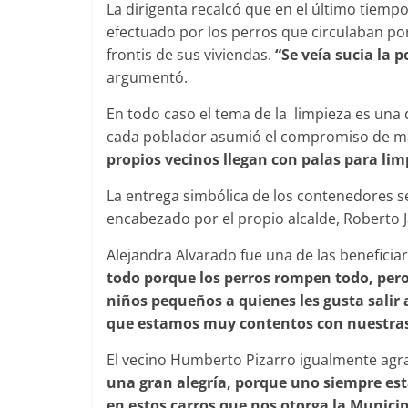
La dirigenta recalcó que en el último tiempo
efectuado por los perros que circulaban por
frontis de sus viviendas.
“Se veía sucia la 
argumentó.
En todo caso el tema de la limpieza es una 
cada poblador asumió el compromiso de m
propios vecinos llegan con palas para lim
La entrega simbólica de los contenedores se
encabezado por el propio alcalde, Roberto Ja
Alejandra Alvarado fue una de las beneficia
todo porque los perros rompen todo, per
niños pequeños a quienes les gusta salir a
que estamos muy contentos con nuestras
El vecino Humberto Pizarro igualmente agrad
una gran alegría, porque uno siempre est
en estos carros que nos otorga la Munici