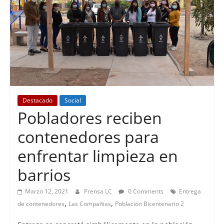
Destacado
Social
Pobladores reciben
contenedores para
enfrentar limpieza en
barrios
Marzo 12, 2021
Prensa LC
0 Comments
Entrega
,
,
de contenedores
Las Compañías
Población Bicentenario 2