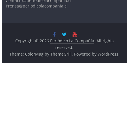
Contacto@periodicolacompania.cl
Prensa@periodicolacompania.cl
Copyright © 2026
Periódico La Compañía
. All rights
reserved.
Theme:
ColorMag
by ThemeGrill. Powered by
WordPress
.