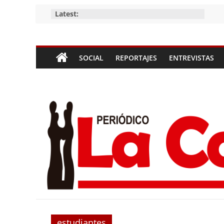
Skip
Latest:
to
content
Periódico
SOCIAL
REPORTAJES
ENTREVISTAS
La
Compañía
Periódico
de
las
Compañías
estudiantes