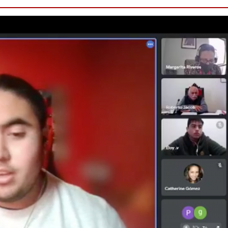
Destacado
Foco Vecinal
Municipio realiza lim
en microbasural
Junio 14, 2020
Prensa LC
0