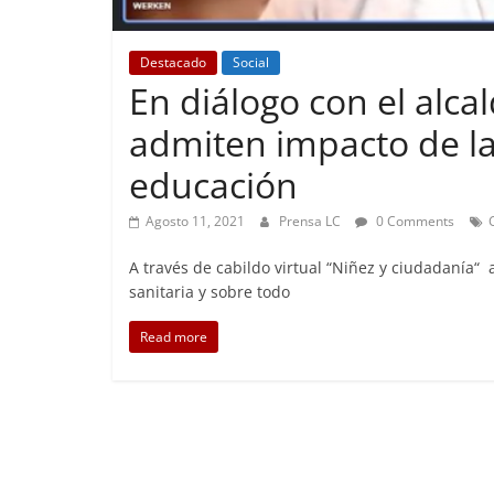
Destacado
Social
En diálogo con el alc
Foco Vecinal
Preocup
admiten impacto de l
Abril 26, 201
educación
Agosto 11, 2021
Prensa LC
0 Comments
A través de cabildo virtual “Niñez y ciudadanía“
sanitaria y sobre todo
Read more