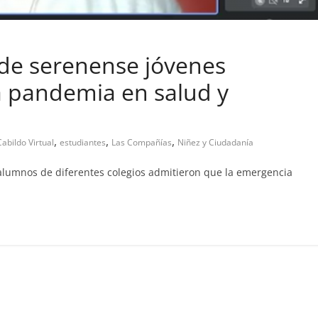
alde serenense jóvenes
a abandono de casa
a pandemia en salud y
9
Prensa LC
0
,
,
,
Cabildo Virtual
estudiantes
Las Compañías
Niñez y Ciudadanía
 alumnos de diferentes colegios admitieron que la emergencia