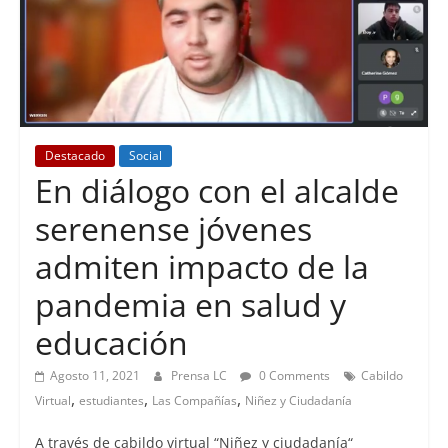
Destacado
Social
En diálogo con el alcalde
serenense jóvenes
admiten impacto de la
pandemia en salud y
educación
Agosto 11, 2021
Prensa LC
0 Comments
Cabildo
,
,
,
Virtual
estudiantes
Las Compañías
Niñez y Ciudadanía
A través de cabildo virtual “Niñez y ciudadanía“