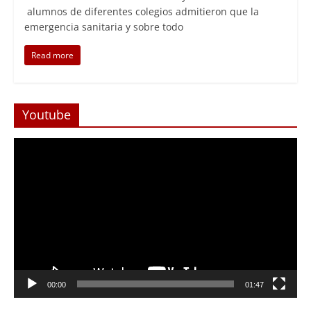
alumnos de diferentes colegios admitieron que la
emergencia sanitaria y sobre todo
Read more
Youtube
Reproductor
de
Video
Foco Vecinal
Abren arteria clave en Viña del 
00:00
01:47
con Monjitas