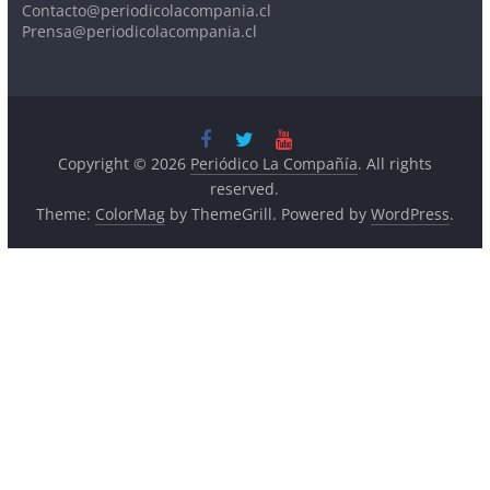
Prensa@periodicolacompania.cl
Copyright © 2026
Periódico La Compañía
. All rights
reserved.
Theme:
ColorMag
by ThemeGrill. Powered by
WordPress
.