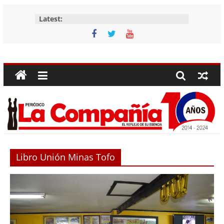
Skip
Latest:
to
content
Periódico
La
Compañía
Periódico
de
Libro Unión Minas Tofo
las
Compañías