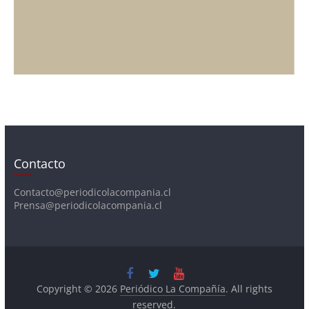
Contacto
Contacto@periodicolacompania.cl
Prensa@periodicolacompania.cl
Copyright © 2026
Periódico La Compañía
. All rights
reserved.
Theme:
ColorMag
by ThemeGrill. Powered by
WordPress
.