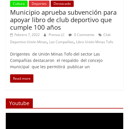
Cultura
Deportes
Destacado
Municipio aprueba subvención para
apoyar libro de club deportivo que
cumple 100 años
Febrero 7, 2022
Prensa LC
0 Comments
Club
,
,
Deportivo Unión Minas
Las Compañías
Libro Unión Minas Tofo
Dirigentes de Unión Minas Tofo del sector Las
Compañías destacaron el respaldo del concejo
municipal que les permitirá publicar un
Read more
Youtube
Reproductor
de
Video