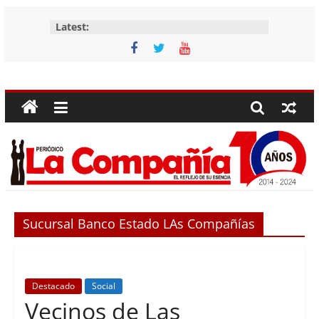
Skip
Latest:
to
content
Periódico
La
Compañía
Periódico
de
Sucursal Banco Estado LAs Compañías
las
Compañías
Destacado
Social
Vecinos de Las