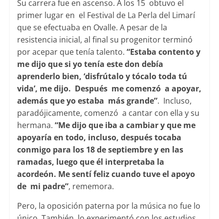
Su carrera fue en ascenso. A los 15 obtuvo el
primer lugar en el Festival de La Perla del Limarí
que se efectuaba en Ovalle. A pesar de la
resistencia inicial, al final su progenitor terminó
por acepar que tenía talento.
“Estaba contento y
me dijo que si yo tenía este don debía
aprenderlo bien, ‘disfrútalo y tócalo toda tú
vida’, me dijo. Después me comenzó a apoyar,
además que yo estaba más grande”
. Incluso,
paradójicamente, comenzó a cantar con ella y su
hermana.
“Me dijo que iba a cambiar y que me
apoyaría en todo, incluso, después tocaba
conmigo para los 18 de septiembre y en las
ramadas, luego que él interpretaba la
acordeón. Me sentí feliz cuando tuve el apoyo
de mi padre”
, rememora.
Pero, la oposición paterna por la música no fue lo
único. También lo experimentó con los estudios.