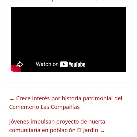
←
Crece interés por historia patrimonial del
Cementerio Las Compañías
Jóvenes impulsan proyecto de huerta
comunitaria en población El Jardín
→