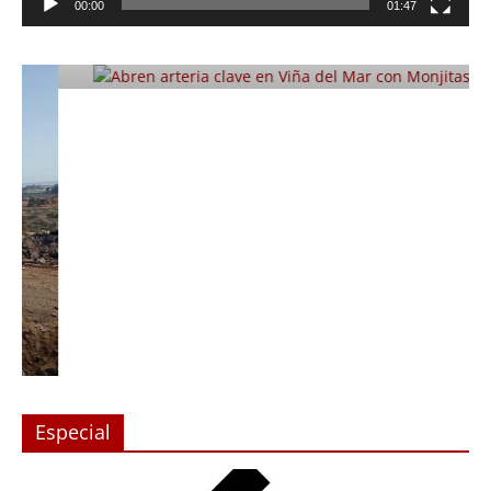
Abren arteria clave en Viña del Mar
00:00
01:47
con Monjitas
Julio 12, 2019
Prensa LC
0
Especial