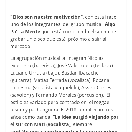
“Ellos son nuestra motivación”
, con esta frase
uno de los integrantes del grupo musical
Algo
Pa’ La Mente
que está cumpliendo el sueño de
grabar un disco que está próximo a salir al
mercado.
La agrupación musical la integran Nicolás
Guerrero (baterista), José Valenzuela (teclado),
Luciano Urrutia (bajo), Bastían Ibacache
(guitarra), Matías Ferrada (vocalista), Roxana
Ledesma (vocalista y uquelele), Álvaro Cortés
(saxofón) y Fernando Morales (percusión). El
estilo es variado pero centrado en el reggae
fusión y pachanguera. El 2018 cumplieron tres
años como banda.
“La idea surgió viajando por
el sur con Mati (vocalista), siempre
cantábamos como hobby hasta que un primo