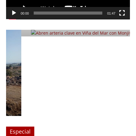
Foco Vecinal
Abren arteria clave en Viña del Mar
00:00
01:47
con Monjitas
Julio 12, 2019
Prensa LC
0
Especial