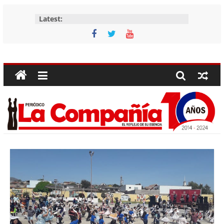
Skip
Latest:
to
content
Periódico
La
Compañía
Periódico
de
las
Compañías