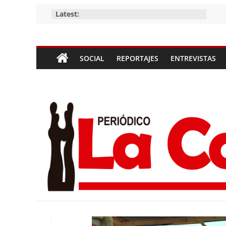
Skip
Latest:
to
content
Periódico
SOCIAL
REPORTAJES
ENTREVISTAS
La
Compañía
Periódico
de
las
Compañías