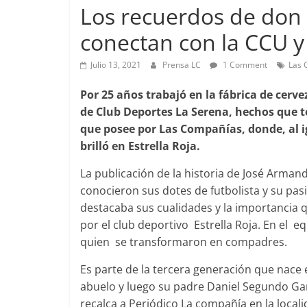
Los recuerdos de don 
conectan con la CCU y 
Foco Vecinal
Julio 13, 2021
Prensa LC
1 Comment
Las 
Preocupa a
Por 25 años trabajó en la fábrica de cerve
Abril 26, 2019
de Club Deportes La Serena, hechos que 
que posee por Las Compañías, donde, al i
brilló en Estrella Roja.
La publicación de la historia de José Armand
conocieron sus dotes de futbolista y su pa
destacaba sus cualidades y la importancia q
por el club deportivo Estrella Roja. En el 
quien se transformaron en compadres.
Es parte de la tercera generación que nace
abuelo y luego su padre Daniel Segundo Ga
recalca a Periódico La compañía en la local