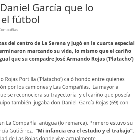
Daniel García que lo
el fútbol
Compañías
bandono de casa
zas del centro de La Serena y jugó en la cuarta especial
Prensa LC
0
terminaron marcando su vida, lo mismo que el cariño
gual que su compadre José Armando Rojas (‘Platacho’)
o Rojas Portilla (‘Platacho’) caló hondo entre quienes
sión por los camiones y Las Compañías. La mayoría
ue se reconociera su trayectoria y el cariño que poseía
equipo también jugaba don Daniel García Rojas (69) con
 en La Compañía antigua (lo remarca). Primero estuvo su
rcía Gutiérrez.
“Mi infancia era el estudio y el trabajo”,
idad de Las Rojas donde vive actualmente.