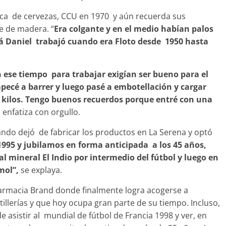
rica de cervezas, CCU en 1970 y aún recuerda sus
te de madera. “
Era colgante y en el medio habían palos
á Daniel trabajó cuando era Floto desde 1950 hasta
 ese tiempo para trabajar exigían ser bueno para el
 Empecé a barrer y luego pasé a embotellación y cargar
 kilos. Tengo buenos recuerdos porque entré con una
,
enfatiza con orgullo.
do dejó de fabricar los productos en La Serena y optó
1995 y jubilamos en forma anticipada a los 45 años,
l mineral El Indio por intermedio del fútbol y luego en
mol”,
se explaya.
farmacia Brand donde finalmente logra acogerse a
otillerías y que hoy ocupa gran parte de su tiempo. Incluso,
e asistir al mundial de fútbol de Francia 1998 y ver, en