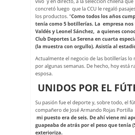
vivo y en directo, a la selección chilena q
concretó luego que la CCU le regaló pasaje
los productos. “
Como todos los años cump
tenía como 5 botillerías. La empresa no
Valdés y Leonel Sánchez, a quienes conoc
Club Deportes La Serena en cuarta especia
(la muestra con orgullo). Asistía al estadi
Actualmente el negocio de las botillerías lo
por algunas semanas. De hecho, hoy está ra
esposa.
UNIDOS POR EL FÚT
Su pasión fue el deporte y, sobre todo, el fú
compañero de José Armando Rojas Portilla
mi puesto era de seis. De ahí viene mi ap
guapeaba de atrás por el peso que tenía (5
exterioriza.