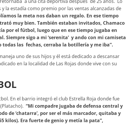
ue retornaba a una cita deportiva después de 25 años. Lo
s y la estadía como premio por las ventas alcanzadas de
líamos la meta nos daban un regalo. En ese tiempo
s trató muy bien. También estaban invitados, Chamaco
ía por el fútbol, luego que en ese tiempo jugaba en
l. Siempre sigo a mi ‘serenita’ y ando con mi camiseta
o todas las fechas, cerraba la botillería y me iba”.
 maneja uno de sus hijos y él está dedicado a descansar
dicado en la localidad de Las Rojas donde vive con su
BOL
tbol. En el barrio integró el club Estrella Roja donde fue
 (Platacho).
“Mi compadre jugaba de defensa central y
odo de ‘chatarra’, por ser el más marcador, quitaba y
5 kilos). Era fuerte de genio y metía la pata”,