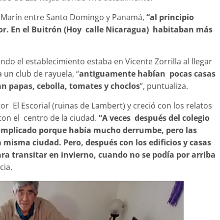
ar Marín entre Santo Domingo y Panamá,
“al principio
tor. En el Buitrón (Hoy calle Nicaragua) habitaban más
do el establecimiento estaba en Vicente Zorrilla al llegar
un club de rayuela, “
antiguamente habían pocas casas
an papas, cebolla, tomates y choclos
”, puntualiza.
or El Escorial (ruinas de Lambert) y creció con los relatos
con el centro de la ciudad.
“A veces después del colegio
omplicado porque había mucho derrumbe, pero las
 misma ciudad. Pero, después con los edificios y casas
ra transitar en invierno, cuando no se podía por arriba
cia.