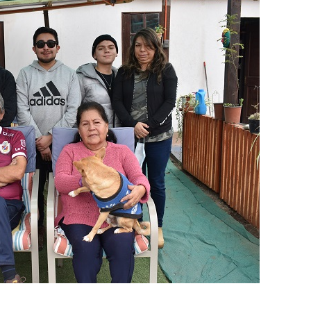
Destacado
Foco Vecinal
Municipio realiza limpiez
en microbasural
Junio 14, 2020
Prensa LC
0