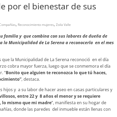
le por el bienestar de sus
,
,
 Compañías
Reconocimiento mujeres
Zoila Valle
abandono de casa
su familia y que combina con sus labores de dueña de
Prensa LC
0
ó a la Municipalidad de La Serena a reconocerla en el mes
s que la Municipalidad de La Serena reconoció en el día
arzo cobra mayor fuerza, luego que se conmemora el día
. “
Bonito que alguien te reconozca lo que tú haces,
ocimiento”
, destaca.
 hijos y a su labor de hacer aseo en casas particulares y
illosos, entre 22 y 8 años el menor y se requiere
r, lo mismo que mi madre
”, manifiesta en su hogar de
mpañías, donde las paredes del inmueble están llenas con