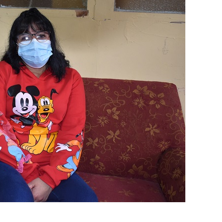
Destacado
Foco Vecinal
Municipio realiza limpie
en microbasural
Junio 14, 2020
Prensa LC
0