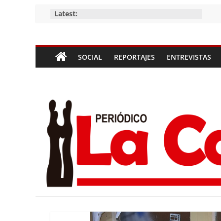
Skip
Latest:
to
content
Periódico
SOCIAL
REPORTAJES
ENTREVISTAS
La
Compañía
Periódico
de
las
Compañías