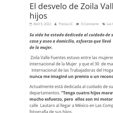
El desvelo de Zoila Val
hijos
Foco Vecinal
Abril 5, 2022
Prensa LC
0 Comments
Las
Preocupa 
Su vida ha estado dedicada al cuidado de 
Abril 26, 2019
casa y aseo a domicilio, esfuerzo que llev
de la mujer.
Zoila Valle Fuentes estuvo entre las mujere
internacional de la Mujer y que el 30 de m
Internacional de las Trabajadoras del Hogar
nunca me imaginé un premio o un recon
Actualmente está dedicada al cuidado de sus
departamentos.
“Tengo cuatro hijos marav
mucho esfuerzo, pero ellos son mi moto
calle Lautaro al llegar a México en Las Co
fotografía de sus hijos.