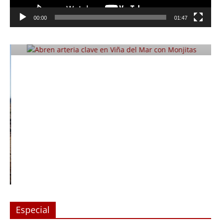
Abren arteria clave en Viña del Mar
00:00
01:47
con Monjitas
Julio 12, 2019
Prensa LC
0
Especial