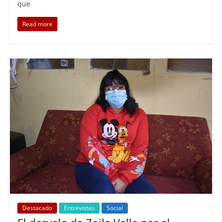
que
Read more
Destacado
Entrevistas
Social