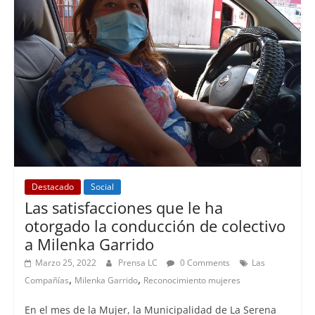
Destacado
Social
Las satisfacciones que le ha
otorgado la conducción de colectivo
a Milenka Garrido
Marzo 25, 2022
Prensa LC
0 Comments
Las
,
,
Compañías
Milenka Garrido
Reconocimiento mujeres
En el mes de la Mujer, la Municipalidad de La Serena