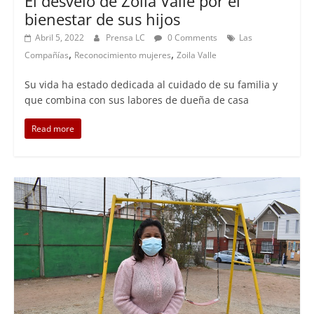
El desvelo de Zoila Valle por el
bienestar de sus hijos
Abril 5, 2022
Prensa LC
0 Comments
Las
,
,
Compañías
Reconocimiento mujeres
Zoila Valle
Su vida ha estado dedicada al cuidado de su familia y
que combina con sus labores de dueña de casa
Read more