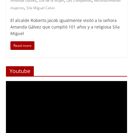
,
,
,
Amanda Gálvez
Día de la Mujer
Las Compañías
Reconocimiento
,
mujeres
Sila Miguel Calvo
El alcalde Roberto Jacob igualmente visitó a la señora
Amanda Gálvez que cumplió 101 años y a religiosa Sila
Miguel
Read more
Youtube
Reproductor
de
Video
Foco Vecinal